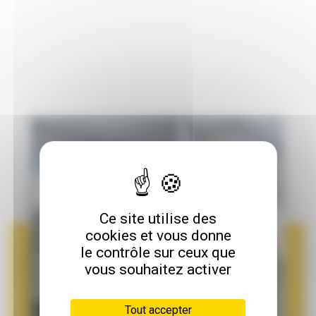
Ce site utilise des
cookies et vous donne
le contrôle sur ceux que
vous souhaitez activer
Tout accepter